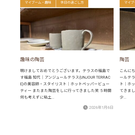
マイブーム・趣味
休日の過ごし方
マイブ
趣味の陶芸
陶芸
明けましておめでとうございます。テラスの福島で
こんにち
す福島 知代｜アンジュールテラス(UNJOUR TERRAC
ールテラス
E)の美容師・スタイリスト｜ホットペッパービュー
ト｜ホッ
ティー またまた陶芸をしに行ってきました笑 ５時間
てきまし
何も考えずに粘土...
少...
2026年1月6日