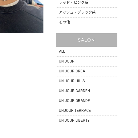
レッド・ピンク系
アッシュ・ブラック系
その他
SALON
ALL
UN JOUR
UN JOUR CREA
UN JOUR HILLS
UN JOUR GARDEN
UN JOUR GRANDE
UNJOUR TERRACE
UN JOUR LIBERTY