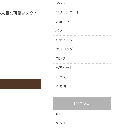
ウルフ
ベリーショート
外人風な可愛いスタイ
ショート
ボブ
ミディアム
セミロング
ロング
ヘアセット
ミセス
その他
IMAGE
ALL
メンズ