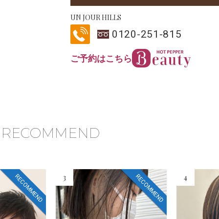
UN JOUR HILLS
0120-251-815
ご予約はこちら
RECOMMEND
3
4
RECOMMEND
RECOMMEND