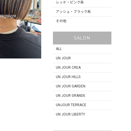
レッド・ピンク系
アッシュ・ブラック系
その他
SALON
ALL
UN JOUR
UN JOUR CREA
UN JOUR HILLS
UN JOUR GARDEN
UN JOUR GRANDE
UNJOUR TERRACE
UN JOUR LIBERTY