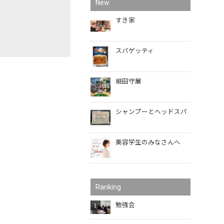
New
すき家
スパゲッティ
細田守展
シャンプーとヘッドスパ
美容学生のみなさんへ
Ranking
勉強会